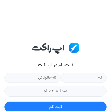
ثبـت‌نـام در اپ‌راکـت
ثبت‌نام